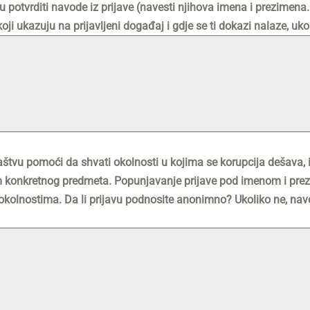
otvrditi navode iz prijave (navesti njihova imena i prezimena. np
ji ukazuju na prijavljeni događaj i gdje se ti dokazi nalaze, u
štvu pomoći da shvati okolnosti u kojima se korupcija dešava, il
m konkretnog predmeta. Popunjavanje prijave pod imenom i prez
kolnostima. Da li prijavu podnosite anonimno? Ukoliko ne, naved