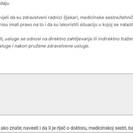
daju.
jeli da su zdravstveni radnici (ljekari, medicinske sestre/tehničari
su imali pravo na to i da su iskoristili situaciju u kojoj se nalazi
ti, usluge se odnosi na direktno zahtijevanje ili indirektno tražen
usluge i nakon pružene zdravstvene usluge.
o znate; navesti i da li je riječ o doktoru, medicinskoj sestri, ba