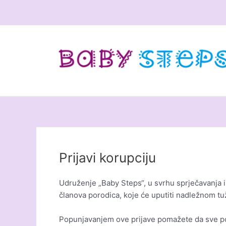
Skip
to
content
Prijavi korupciju
Udruženje „Baby Steps“, u svrhu sprječavanja i i
članova porodica, koje će uputiti nadležnom tuž
Popunjavanjem ove prijave pomažete da sve poro