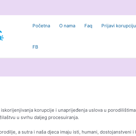
Početna
O nama
Faq
Prijavi korupciju
FB
skorijenjivanja korupcije i unaprijeđenja uslova u porodilištima u
ilaštvu u svrhu daljeg procesuiranja.
dilje, a sutra i naša djeca imaju isti, humani, dostojanstveni i