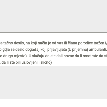
e tačno desilo, na koji način je od vas ili člana porodice tražen i
dje se desio događaj koji prijavljujete (U prijemnoj ambulanti, s
ko drugo mjesto). U slučaju da ste dali novac da li smatrate da ste
da li ste bili uslovljeni i slično)